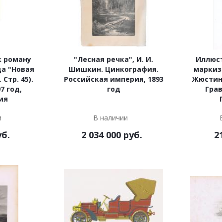
к роману
"Лесная речка", И. И.
Иллюс
а "Новая
Шишкин. Цинкография.
маркиз
 Стр. 45).
Российская империя, 1893
Жюстина"
7 год,
год
Грав
ия
и
В наличии
б.
2 034 000
руб.
2