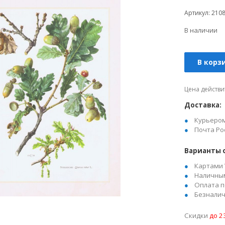
Артикул: 210
В наличии
В корз
Цена действи
Доставка:
Курьеро
Почта Ро
Варианты 
Картами 
Наличны
Оплата п
Безналич
Скидки
до 