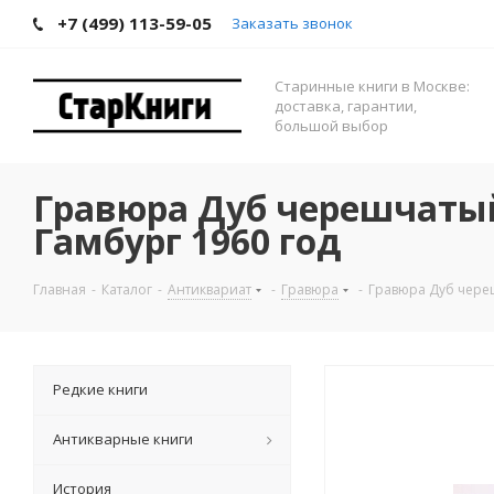
+7 (499) 113-59-05
Заказать звонок
Старинные книги в Москве:
доставка, гарантии,
большой выбор
Гравюра Дуб черешчатый
Гамбург 1960 год
Главная
-
Каталог
-
Антиквариат
-
Гравюра
-
Гравюра Дуб череш
Редкие книги
Антикварные книги
История