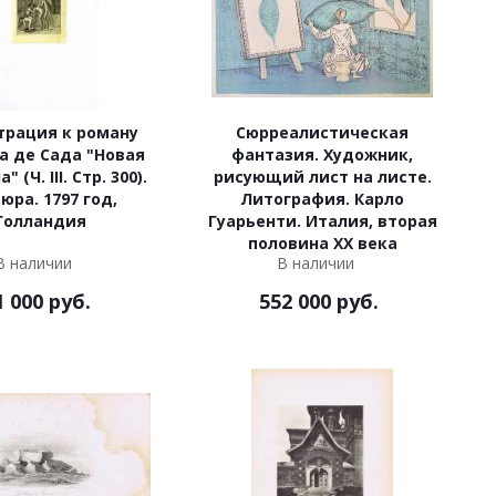
трация к роману
Сюрреалистическая
а де Сада "Новая
фантазия. Художник,
 (Ч. III. Стр. 300).
рисующий лист на листе.
юра. 1797 год,
Литография. Карло
Голландия
Гуарьенти. Италия, вторая
половина XX века
В наличии
В наличии
1 000
руб.
552 000
руб.