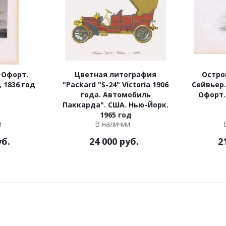
 Офорт.
Цветная литография
Остро
 1836 год
"Packard "S-24" Victoria 1906
Сейвьер.
года. Автомобиль
Офорт.
Паккарда". США. Нью-Йорк.
1965 год
и
В наличии
б.
24 000
руб.
2