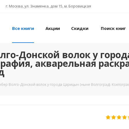
г. Москва, ул. Знаменка, дом 15, м. Боровицкая
Все книги
Акции
Скидки
Поиск книг
олго-Донской волок у горо
графия, акварельная раскра
д
бер Волго-Донской волок у города Царицын (ныне Волгоград). Ксилограф