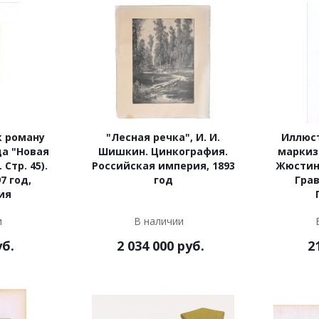
к роману
"Лесная речка", И. И.
Иллюс
а "Новая
Шишкин. Цинкография.
маркиз
 Стр. 45).
Российская империя, 1893
Жюстина"
7 год,
год
Грав
ия
и
В наличии
б.
2 034 000
руб.
2