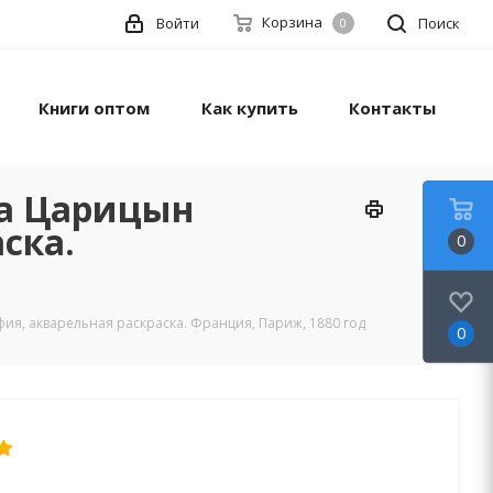
Корзина
Войти
Поиск
0
Книги оптом
Как купить
Контакты
да Царицын
ска.
0
ия, акварельная раскраска. Франция, Париж, 1880 год
0