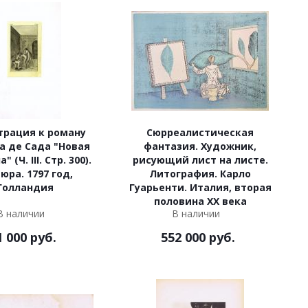
трация к роману
Сюрреалистическая
а де Сада "Новая
фантазия. Художник,
 (Ч. III. Стр. 300).
рисующий лист на листе.
юра. 1797 год,
Литография. Карло
Голландия
Гуарьенти. Италия, вторая
половина XX века
В наличии
В наличии
1 000
руб.
552 000
руб.