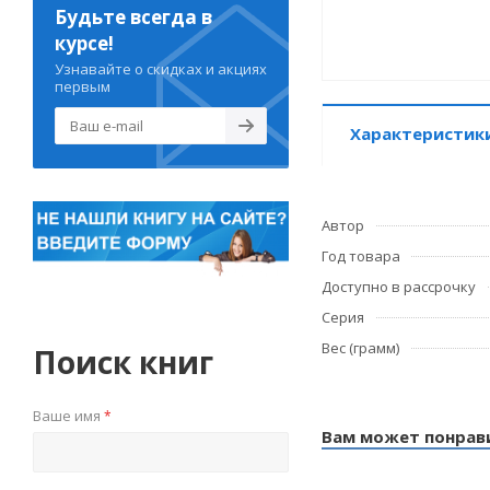
Будьте всегда в
курсе!
Узнавайте о скидках и акциях
первым
Характеристик
Автор
Год товара
Доступно в рассрочку
Серия
Вес (грамм)
Поиск книг
Ваше имя
*
Вам может понрав