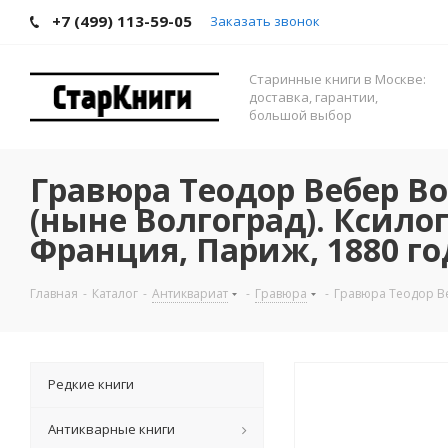
+7 (499) 113-59-05
Заказать звонок
Старинные книги в Москве:
доставка, гарантии,
большой выбор
Гравюра Теодор Вебер В
(ныне Волгоград). Ксило
Франция, Париж, 1880 го
Главная
-
Каталог
-
Антиквариат
-
Гравюра
-
Гравюра Теодор Ве
Редкие книги
Антикварные книги