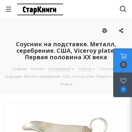
Соусник на подставке. Металл,
серебрение. США, Viceroy plate.
Первая половина ХХ века
0
Главная
-
Каталог
-
Антиквариат
-
Разное
-
Соусник на
подставке. Металл, серебрение. США, Viceroy plate. Первая половина
ХХ века
0