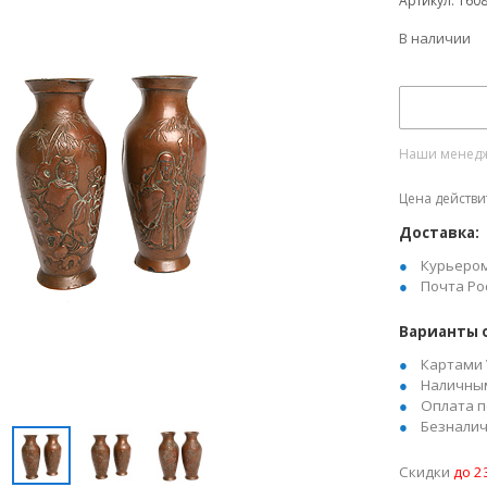
Артикул: 160
В наличии
Наши менедже
Цена действи
Доставка:
Курьеро
Почта Ро
Варианты 
Картами 
Наличны
Оплата п
Безналич
Скидки
до 