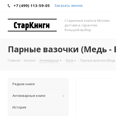
+7 (499) 113-59-05
Заказать звонок
Старинные книги в Москве:
доставка, гарантии,
большой выбор
Парные вазочки (Медь - В
Главная
-
Каталог
-
Антиквариат
-
Ваза
-
Парные вазочки (Медь -
Редкие книги
Антикварные книги
История