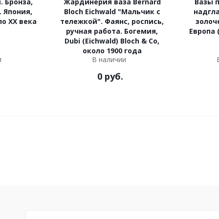
. Бронза,
Жардинерия ваза Bernard
Вазы 
. Япония,
Bloch Eichwald "Мальчик с
надгла
ло ХХ века
тележкой". Фаянс, роспись,
золоч
ручная работа. Богемия,
Европа (
Dubi (Eichwald) Bloch & Co,
около 1900 года
и
В наличии
0
руб.