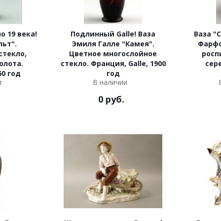
о 19 века!
Подлинный Galle! Ваза
Ваза "
льт".
Эмиля Галле "Камея".
Фарфо
стекло,
Цветное многослойное
росп
олота.
стекло. Франция, Galle, 1900
сер
60 год
год
и
В наличии
0
руб.