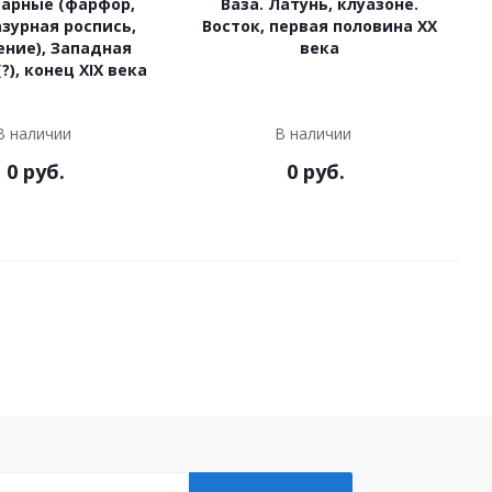
парные (фарфор,
Ваза. Латунь, клуазоне.
зурная роспись,
Восток, первая половина ХХ
ение), Западная
века
?), конец XIX века
В наличии
В наличии
0
руб.
0
руб.