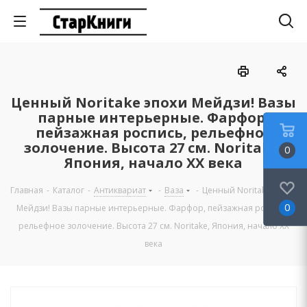
Ценный Noritake эпохи Мейдзи! Вазы
парные интерьерные. Фарфор,
пейзажная роспись, рельефное
золочение. Высота 27 см. Noritake,
0
Япония, начало ХХ века
Главная
-
Каталог
-
Антиквариат
-
Ваза
-
Ценный Noritake эпохи
0
Мейдзи! Вазы парные интерьерные. Фарфор, пейзажная роспись,
рельефное золочение. Высота 27 см. Noritake, Япония, начало ХХ
века