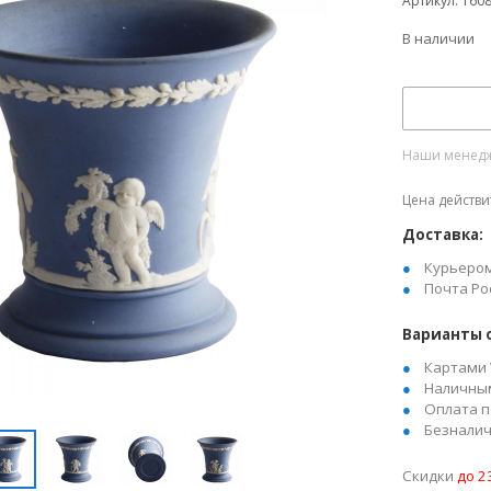
Артикул: 160
В наличии
Наши менедже
Цена действи
Доставка:
Курьеро
Почта Ро
Варианты 
Картами 
Наличны
Оплата п
Безналич
Скидки
до 