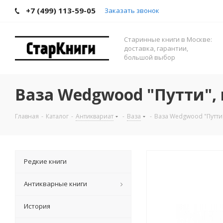
+7 (499) 113-59-05
Заказать звонок
Старинные книги в Москве:
доставка, гарантии,
большой выбор
Ваза Wedgwood "Путти", 
Главная
-
Каталог
-
Антиквариат
-
Ваза
-
Ваза Wedgwood "Путти"
Редкие книги
Антикварные книги
История