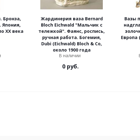
. Бронза,
Жардинерия ваза Bernard
Вазы 
. Япония,
Bloch Eichwald "Мальчик с
надгла
ло ХХ века
тележкой". Фаянс, роспись,
золоч
ручная работа. Богемия,
Европа (
Dubi (Eichwald) Bloch & Co,
около 1900 года
и
В наличии
0
руб.