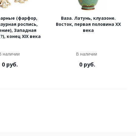
парные (фарфор,
Ваза. Латунь, клуазоне.
зурная роспись,
Восток, первая половина ХХ
ение), Западная
века
?), конец XIX века
В наличии
В наличии
0
руб.
0
руб.