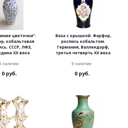
Синие цветочки".
Ваза с крышкой. Фарфор,
р, кобальтовая
роспись кобальтом.
ись. СССР, ЛФЗ,
Германия, Валлендорф,
едина XX века
третья четверть ХХ века
В наличии
В наличии
0
руб.
0
руб.