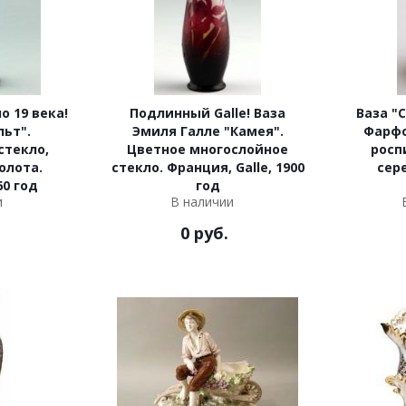
о 19 века!
Подлинный Galle! Ваза
Ваза "
льт".
Эмиля Галле "Камея".
Фарфо
стекло,
Цветное многослойное
росп
олота.
стекло. Франция, Galle, 1900
сер
60 год
год
и
В наличии
0
руб.